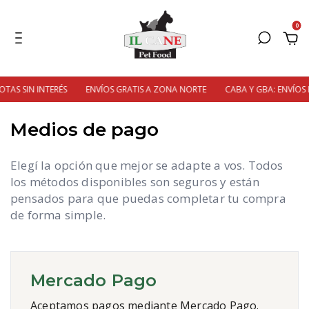
0
TAS SIN INTERÉS
ENVÍOS GRATIS A ZONA NORTE
CABA Y GBA: ENVÍOS E
Medios de pago
Elegí la opción que mejor se adapte a vos. Todos
los métodos disponibles son seguros y están
pensados para que puedas completar tu compra
de forma simple.
Mercado Pago
Aceptamos pagos mediante Mercado Pago.